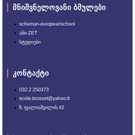
ᲛᲜᲘᲨᲕᲜᲔᲚᲝᲕᲐᲜᲘ ᲑᲛᲣᲚᲔᲑᲘ
schuman-europeanschool
ანი-ZET
სტუდიები
ᲙᲝᲜᲢᲐᲥᲢᲘ
032 2 250373
ecole.brosset@yahoo.fr
ზ. ფალიაშვილის 42