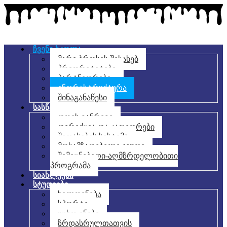
ჩვენი სკოლა
მარი ბროსეს შესახებ
პრიორიტეტები
პარტნიორები
ინფრასტრუქტურა
შინაგანაწესი
სასწავლო პროცესი
დღის განრიგი
დირექცია და კათედრები
შეფასების სისტემა
მოსამზადებელი ჯგუფი
შემეცნებითი-აღმზრდელობითი
პროგრამა
სიახლეები
სტუდიები
ხელოვნება
სპორტი
უცხო ენები
ზრდასრულთათვის