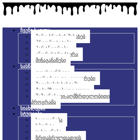
ჩვენი სკოლა
მარი ბროსეს შესახებ
პრიორიტეტები
პარტნიორები
ინფრასტრუქტურა
შინაგანაწესი
სასწავლო პროცესი
დღის განრიგი
დირექცია და კათედრები
შეფასების სისტემა
მოსამზადებელი ჯგუფი
შემეცნებითი-აღმზრდელობითი
პროგრამა
სიახლეები
სტუდიები
ხელოვნება
სპორტი
უცხო ენები
ზრდასრულთათვის