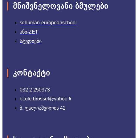
ᲛᲜᲘᲨᲕᲜᲔᲚᲝᲕᲐᲜᲘ ᲑᲛᲣᲚᲔᲑᲘ
schuman-europeanschool
ანი-ZET
სტუდიები
ᲙᲝᲜᲢᲐᲥᲢᲘ
032 2 250373
ecole.brosset@yahoo.fr
ზ. ფალიაშვილის 42